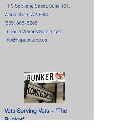
11 S Spokane Street, Suite 101,
Wenatchee, WA 98801
(509) 888- 5288
Lunes a Viernes 8am a 4pm
info@hopesource.us
Vets Serving Vets – "The
Bunker"
1250 N Wenatchee Ave Ste H #266,